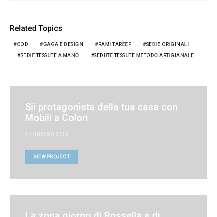
Related Topics
COD
GAGA E DESIGN
RAMI TAREEF
SEDIE ORIGINALI
SEDIE TESSUTE A MANO
SEDUTE TESSUTE METODO ARTIGIANALE
Sii protagonista della tua casa con
Mobili a Colori
21 GIUGNO 2013
VIEW PROJECT
La zona giorno di Rossella e di