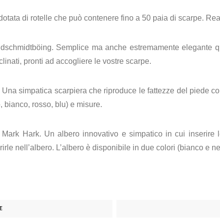
otata di rotelle che può contenere fino a 50 paia di scarpe. Rea
oldschmidtböing. Semplice ma anche estremamente elegante qu
inati, pronti ad accogliere le vostre scarpe.
e. Una simpatica scarpiera che riproduce le fattezze del piede c
, bianco, rosso, blu) e misure.
rk Hark. Un albero innovativo e simpatico in cui inserire le 
rirle nell’albero. L’albero è disponibile in due colori (bianco e 
E