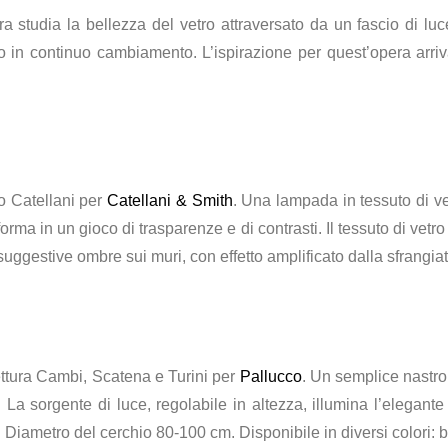
ra studia la bellezza del vetro attraversato da un fascio di lu
n continuo cambiamento. L’ispirazione per quest’opera arriva d
 Catellani per
Catellani & Smith
. Una lampada in tessuto di ve
forma in un gioco di trasparenze e di contrasti. Il tessuto di vetr
suggestive ombre sui muri, con effetto amplificato dalla sfrangi
ettura Cambi, Scatena e Turini per
Pallucco
. Un semplice nastro
La sorgente di luce, regolabile in altezza, illumina l’elegant
Diametro del cerchio 80-100 cm. Disponibile in diversi colori: b