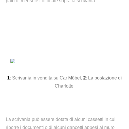
paio di mensole collocate sopra la scrivania.
1
: Scrivania in vendita su Car Möbel,
2
: La postazione di
Charlotte.
La scrivania può essere dotata di alcuni cassetti in cui
riporre i documenti o di alcuni gancetti appesi al muro