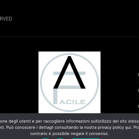
RVED.
ne degli utenti e per raccogliere informazioni sull’utilizzo del sito stesso
ARREDAMENTO FACILE VI FA SCOPRIRE TUTTE LE ULTIME TENDENZE
DELL'INTERIOR DESIGN NEL SETTORE DELLA CASA E
. Può conoscere i dettagli consultando la nostra privacy policy qui. Pro
DELL'ARREDAMENTO.
contrario è possibile negare il consenso.