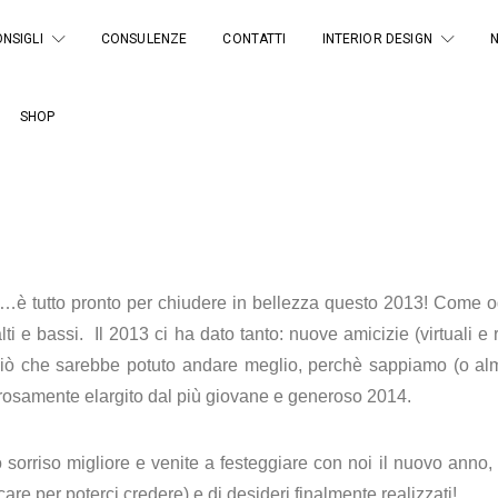
NSIGLI
CONSULENZE
CONTATTI
INTERIOR DESIGN
SHOP
a…è tutto pronto per chiudere in bellezza questo 2013! Come og
lti e bassi. Il 2013 ci ha dato tanto: nuove amicizie (virtuali 
iò che sarebbe potuto andare meglio, perchè sappiamo (o alm
rosamente elargito dal più giovane e generoso 2014.
o sorriso migliore e venite a festeggiare con noi il nuovo anno
icare per poterci credere) e di desideri finalmente realizzati!