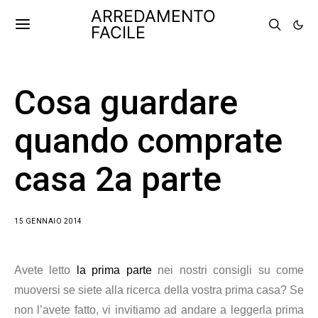
ARREDAMENTO
FACILE
Cosa guardare
quando comprate
casa 2a parte
15 GENNAIO 2014
Avete letto
la prima parte
nei nostri consigli su come
muoversi se siete alla ricerca della vostra prima casa? Se
non l’avete fatto, vi invitiamo ad andare a leggerla prima