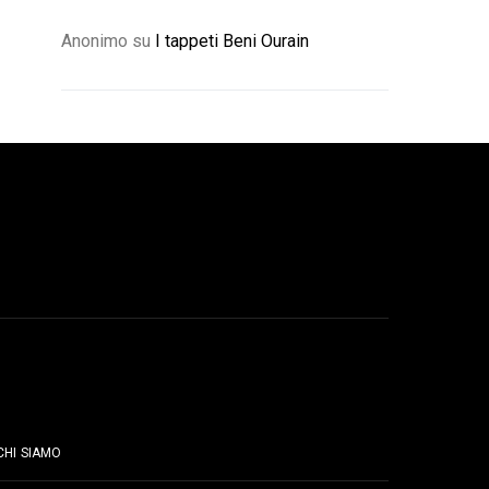
Anonimo
su
I tappeti Beni Ourain
PAGINE
CHI SIAMO