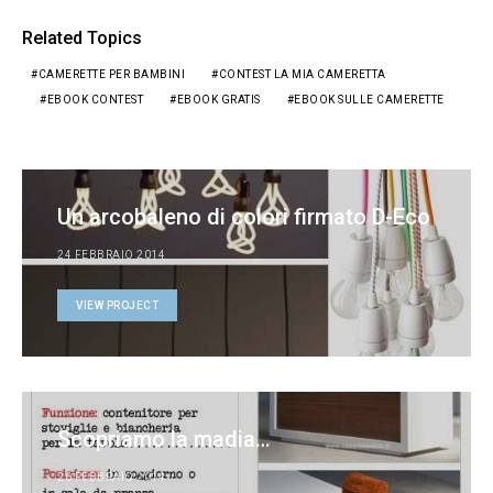
Related Topics
CAMERETTE PER BAMBINI
CONTEST LA MIA CAMERETTA
EBOOK CONTEST
EBOOK GRATIS
EBOOK SULLE CAMERETTE
Un arcobaleno di colori firmato D-Eco
24 FEBBRAIO 2014
VIEW PROJECT
Scopriamo la madia…
26 FEBBRAIO 2014