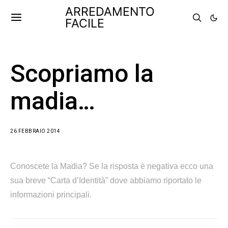
ARREDAMENTO
FACILE
Scopriamo la
madia…
26 FEBBRAIO 2014
Conoscete la Madia? Se la risposta è negativa ecco una
sua breve “Carta d’Identità” dove abbiamo riportato le
informazioni principali.