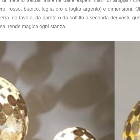
 di metallo saldati insieme dalle esperti mani di artigiani c
nero, rosso, bianco, foglia oro e foglia argento) e dimensioni.
erra, da tavolo, da parete o da soffitto a seconda dei vostri gus
esa, rende magica ogni stanza.