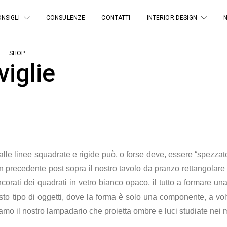
NSIGLI
CONSULENZE
CONTATTI
INTERIOR DESIGN
SHOP
viglie
alle linee squadrate e rigide può, o forse deve, essere “spezza
n precedente post sopra il nostro tavolo da pranzo rettangolare
ncorati dei quadrati in vetro bianco opaco, il tutto a formare u
 tipo di oggetti, dove la forma è solo una componente, a volt
amo il nostro lampadario che proietta ombre e luci studiate nei m