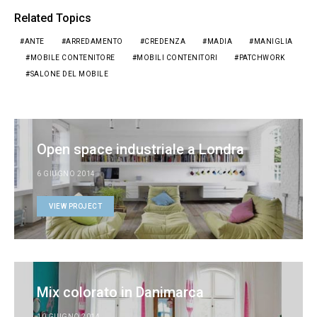
Related Topics
ANTE
ARREDAMENTO
CREDENZA
MADIA
MANIGLIA
MOBILE CONTENITORE
MOBILI CONTENITORI
PATCHWORK
SALONE DEL MOBILE
Open space industriale a Londra
6 GIUGNO 2014
VIEW PROJECT
Mix colorato in Danimarca
10 GIUGNO 2014