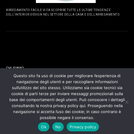
ARREDAMENTO FACILE VI FA SCOPRIRE TUTTE LE ULTIME TENDENZE
DELL'INTERIOR DESIGN NEL SETTORE DELLA CASA E DELL'ARREDAMENTO.
PAGINE
CHI SIAMO
Questo sito fa uso di cookie per migliorare l’esperienza di
navigazione degli utenti e per raccogliere informazioni
CONTATTI
sull’utilizzo del sito stesso. Utilizziamo sia cookie tecnici sia
cookie di parti terze per inviare messaggi promozionali sulla
COOKIES POLICY
base dei comportamenti degli utenti. Può conoscere i dettagli
consultando la nostra privacy policy qui. Proseguendo nella
navigazione si accetta l’uso dei cookie; in caso contrario è
PRIVACY POLICY
possibile negare il consenso.
Ok
No
Privacy policy