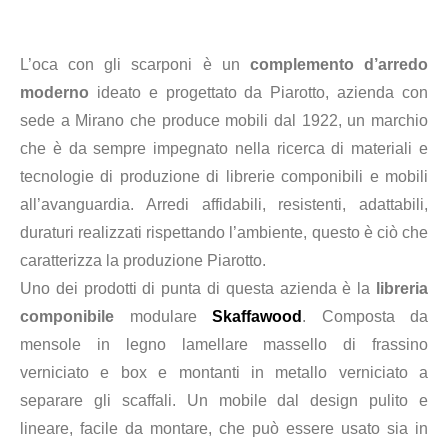
L’oca con gli scarponi è un
complemento d’arredo
moderno
ideato e progettato da Piarotto, azienda con
sede a Mirano che produce mobili dal 1922, un marchio
che è da sempre impegnato nella ricerca di materiali e
tecnologie di produzione di librerie componibili e mobili
all’avanguardia. Arredi affidabili, resistenti, adattabili,
duraturi realizzati rispettando l’ambiente, questo è ciò che
caratterizza la produzione Piarotto.
Un
o dei prodotti di punta d
i questa azienda è la
libre
ria
componibile
mo
dulare
S
k
affawood
.
Composta da
mensole
in legno lamellare massello di frassino
verniciato e box
e montanti
in
metallo verniciato a
separar
e gli scaffali.
Un mobile dal desi
g
n pulito e
lineare, facile da monta
re
,
che può essere usato
sia in