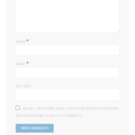
L
*
NOME
*
EMAIL
SITO WEB
SALVA IL MIO NOME, EMAIL E SITO WEB IN QUESTO BROWSER
PER LA PROSSIMA VOLTA CHE COMMENTO.