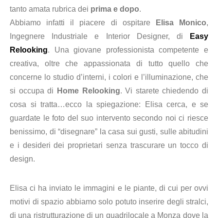
tanto amata rubrica dei
prima e dopo
.
Abbiamo infatti il piacere di ospitare
Elisa Monico
,
Ingegnere Industriale e Interior Designer, di
Easy
Relooking
. Una giovane profession
ista competente e
creativa,
oltre che
appassionata di tutto quello che
concerne lo studio d’interni, i colori e l’illuminazione, che
si occupa di
Home Relooking
. Vi starete chiedendo di
cosa si tratta…ecco la spiegazione: Elisa cerca, e se
guardate le foto del suo intervento secondo noi ci riesce
benissimo, di “disegnare” la casa sui gusti, sulle abitudini
e
i
desideri dei proprietari senza trascurare un tocco di
design.
Elisa ci
ha inviato
le immagini e le piante, di cui per ovvi
motivi di spazio abbiamo solo potuto inserire degli stralci,
di una ristrutturazione di un quadrilocale a Monza dove la