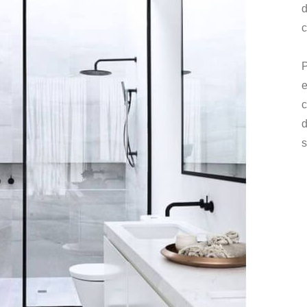
d
c
P
e
c
s