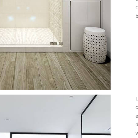
c
L
e
d
v