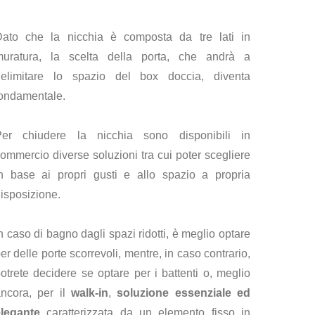
Dato che la nicchia è composta da tre lati in
muratura, la scelta della porta, che andrà a
delimitare lo spazio del box doccia, diventa
ondamentale.
Per chiudere la nicchia sono disponibili in
ommercio diverse soluzioni tra cui poter scegliere
n base ai propri gusti e allo spazio a propria
isposizione.
n caso di bagno dagli spazi ridotti, è meglio optare
er delle porte scorrevoli, mentre, in caso contrario,
otrete decidere se optare per i battenti o, meglio
ncora, per il
walk-in
,
soluzione essenziale ed
elegante
caratterizzata da un elemento fisso in