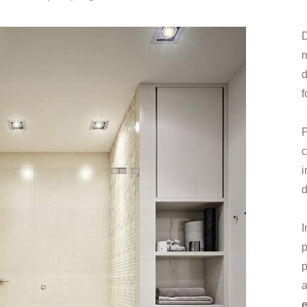
f
c
i
d
I
p
p
a