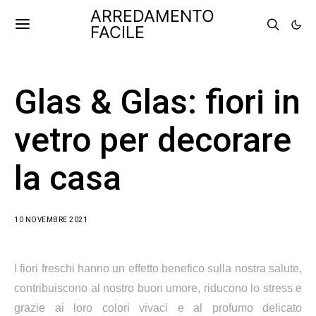
ARREDAMENTO
FACILE
Glas & Glas: fiori in
vetro per decorare
la casa
10 NOVEMBRE 2021
I fiori freschi hanno un effetto benefico sulla nostra salute,
contribuiscono al nostro buon umore, riducono lo stress e
grazie ai loro colori vivaci e al profumo delicato