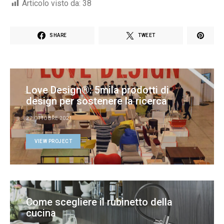
Articolo visto da:
38
SHARE
TWEET
Love Design®: 5mila prodotti di
design per sostenere la ricerca
27 OTTOBRE 2021
VIEW PROJECT
Come scegliere il rubinetto della
cucina