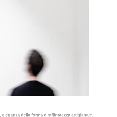
eleganza della forma e raffinatezza artigianale
.