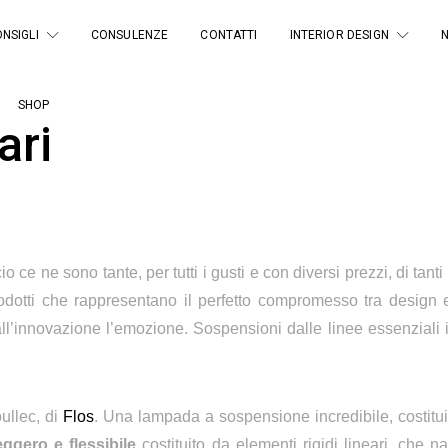
NSIGLI
CONSULENZE
CONTATTI
INTERIOR DESIGN
SHOP
ari
e ne sono tante, per tutti i gusti e con diversi prezzi, di tanti
rodotti che rappresentano il perfetto compromesso tra design
all’innovazione l’emozione. Sospensioni dalle linee essenziali
llec, di
Flos
. Una lampada a sospensione incredibile, costituit
eggero e flessibile
costituito da elementi rigidi lineari, che