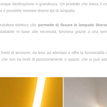
lunque destinazione o grandezza
. Un prodotto
che eleva il co
ale
è possibile montare diversi tipi di lampada.
nduttore elettrico che
permette di fissare le lampade liber
dattabile in base alle necessità,
funziona grazie a una sempl
ivelli di tensione, da tesa ad allentata e offre la funzionalità 
, che
non ha limiti di posizionamento o spazio, che si può ad