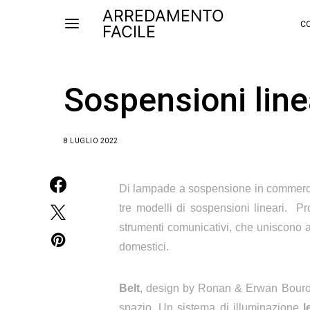
ARREDAMENTO
CO
FACILE
Sospensioni line
8 LUGLIO 2022
Di lampade a sospensione in commercio c
tre modelli di sospensioni lineari. P
strumenti comunicativi, che uniscono 
domestici.
Belt
,
design by
Ronan & Erwan Bourou
spazio. Un sistema di illuminazione
l