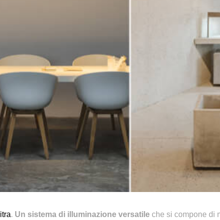
itra
.
Un sistema di illuminazione versatile
che
si compone di m