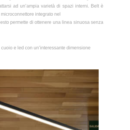
tarsi ad un’ampia varietà di spazi interni.
Belt è
e microconnettore integrato nel
Questo permette di ottenere una linea sinuosa senza
di cuoio e led con un’interessante dimensione