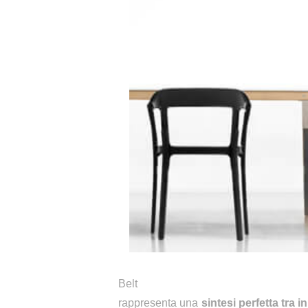
Belt
rappresenta una
sintesi perfetta tra