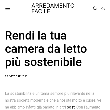
ARREDAMENTO
FACILE
Rendi la tua
camera da letto
più sostenibile
23 OTTOBRE 2023
La sostenibilità è un tema sempre più rilevante nella
nostra società moderna e che a noi sta molto a cuore, ve
ne abbiamo infatti già parlato in altri
post
. Con l’aumento