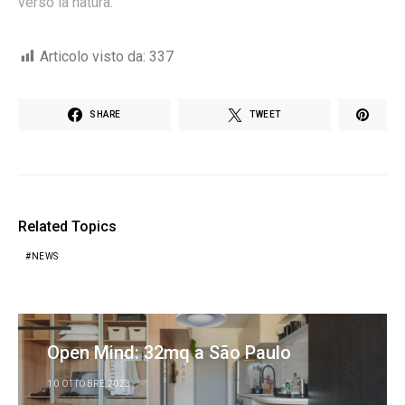
verso la natura.
Articolo visto da:
337
SHARE
TWEET
Related Topics
NEWS
Open Mind: 32mq a São Paulo
10 OTTOBRE 2023