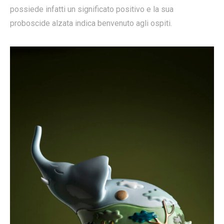
possiede infatti un significato positivo e la sua
proboscide alzata indica benvenuto agli ospiti.