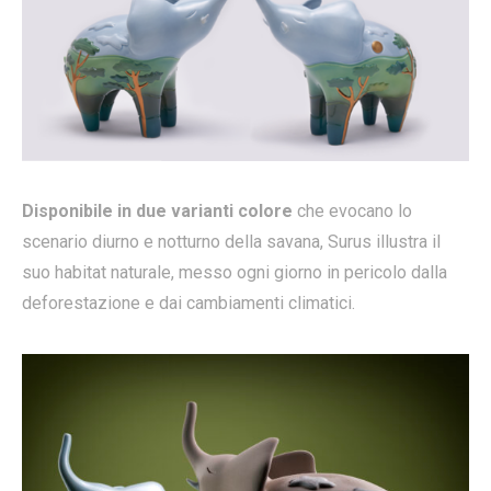
Disponibile in due varianti colore
che evocano lo
scenario diurno e notturno della savana, Surus illustra il
suo habitat naturale, messo ogni giorno in pericolo dalla
deforestazione e dai cambiamenti climatici.