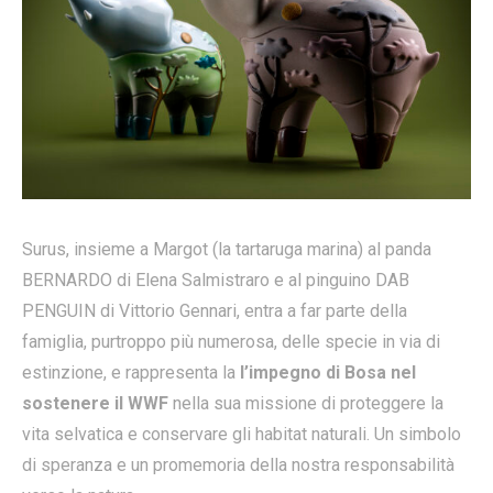
Surus, insieme a Margot (la tartaruga marina) al panda
BERNARDO di Elena Salmistraro e al pinguino DAB
PENGUIN di Vittorio Gennari, entra a far parte della
famiglia, purtroppo più numerosa, delle specie in via di
estinzione, e rappresenta la
l’impegno di Bosa nel
sostenere il WWF
nella sua missione di proteggere la
vita selvatica e conservare gli habitat naturali. Un simbolo
di speranza e un promemoria della nostra responsabilità