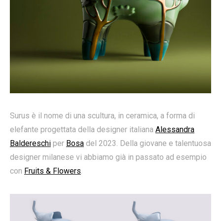
Surus è il nome di una scultura, in ceramica, a forma di
elefante progettata della designer italiana
Alessandra
Baldereschi
per
Bosa
del 2023. Della giovane e talentuosa
designer milanese vi abbiamo già in passato ad esempio
con
Fruits & Flowers
.