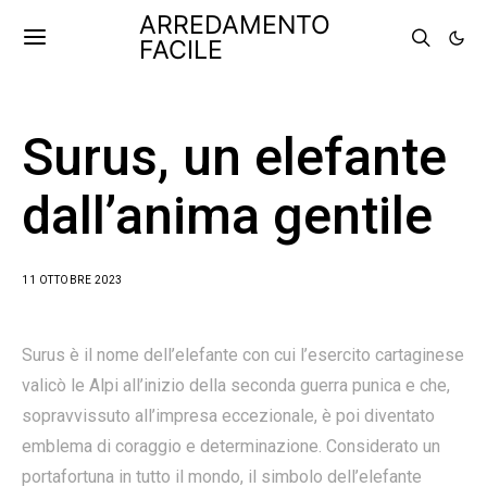
ARREDAMENTO
FACILE
Surus, un elefante
dall’anima gentile
11 OTTOBRE 2023
Surus è il nome dell’elefante con cui l’esercito cartaginese
valicò le Alpi all’inizio della seconda guerra punica e che,
sopravvissuto all’impresa eccezionale, è poi diventato
emblema di coraggio e determinazione. Considerato un
portafortuna in tutto il mondo, il simbolo dell’elefante