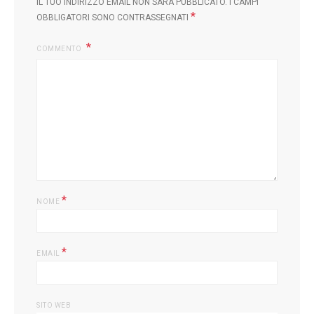
IL TUO INDIRIZZO EMAIL NON SARÀ PUBBLICATO.
I CAMPI
*
OBBLIGATORI SONO CONTRASSEGNATI
COMMENTO
*
NOME
*
EMAIL
SITO WEB