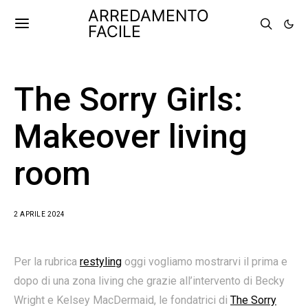
ARREDAMENTO
FACILE
The Sorry Girls:
Makeover living
room
2 APRILE 2024
Per la rubrica
restyling
oggi vogliamo mostrarvi il prima e
dopo di una zona living che grazie all’intervento di Becky
Wright e Kelsey MacDermaid, le fondatrici di
The Sorry