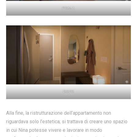
PRIMA
DOPO
Alla fine, la ristrutturazione dell’appartamento non
riguardava solo l’estetica; si trattava di creare uno spazio
in cui Nina potesse vivere e lavorare in modo