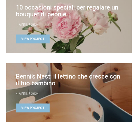
10 occasioni speciali per regalare un
bouquet di peonie
1 APRILE 2024
VIEW PROJECT
Benni’s Nest: il lettino che cresce con
il tuo bambino
4 APRILE 2024
VIEW PROJECT