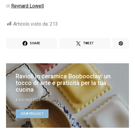
di
Reynard Lowell
.
Articolo visto da:
213
SHARE
TWEET
Ravioli in ceramica Boobooclay: un
tocco di arte e praticità per la tua
cucina
4 GIUGNO 2024
VIEW PROJECT