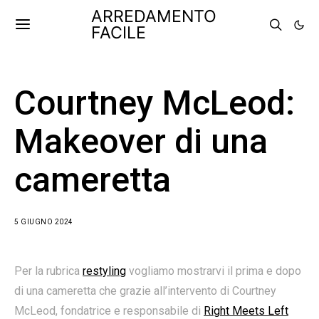
ARREDAMENTO
FACILE
Courtney McLeod:
Makeover di una
cameretta
5 GIUGNO 2024
Per la rubrica
restyling
vogliamo mostrarvi il prima e dopo
di una cameretta che grazie all’intervento di Courtney
McLeod, fondatrice e responsabile di
Right Meets Left