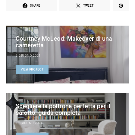
SHARE
TWEET
Courtney McLeod: Makeover di una
cameretta
5 GIUGNO 2024
VIEW PROJECT
Scegliere la poltrona perfetta per il
salotto: guida completa
11 GIUGNO 2024