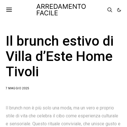
ARREDAMENTO
FACILE
Il brunch estivo di
Villa d’Este Home
Tivoli
7 MAGGIO 2025
Il brunch non è più solo una moda, ma un vero e proprio
stile di vita che celebra il cibo come esperienza culturale
e sensoriale. Questo rituale conviviale, che unisce gusto e