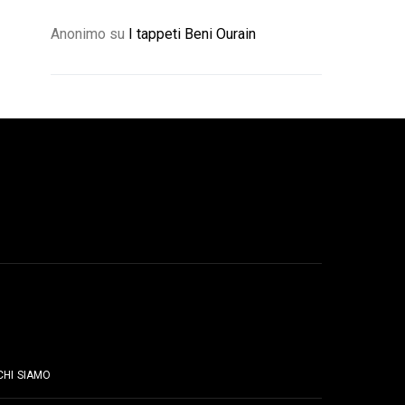
Anonimo
su
I tappeti Beni Ourain
PAGINE
CHI SIAMO