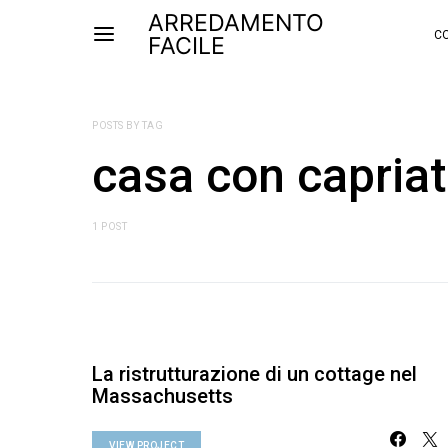
ARREDAMENTO
CO
FACILE
POSTS BY TAG
casa con capria
1 POST
La ristrutturazione di un cottage nel
Massachusetts
VIEW PROJECT