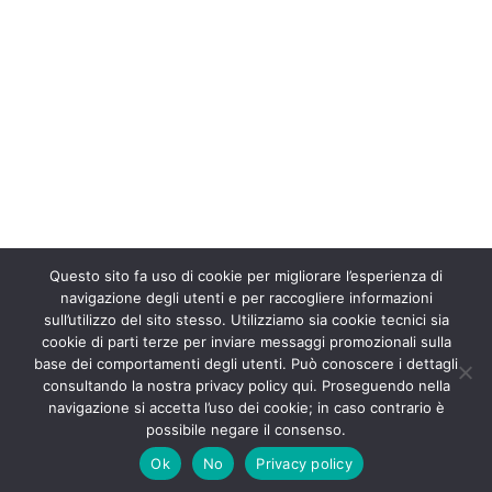
Questo sito fa uso di cookie per migliorare l’esperienza di
navigazione degli utenti e per raccogliere informazioni
sull’utilizzo del sito stesso. Utilizziamo sia cookie tecnici sia
cookie di parti terze per inviare messaggi promozionali sulla
base dei comportamenti degli utenti. Può conoscere i dettagli
consultando la nostra privacy policy qui. Proseguendo nella
navigazione si accetta l’uso dei cookie; in caso contrario è
possibile negare il consenso.
Ok
No
Privacy policy