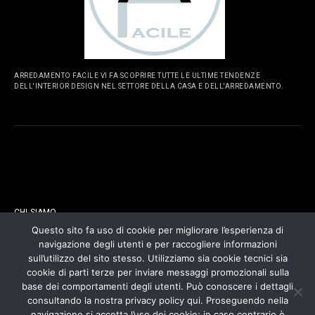
ARREDAMENTO FACILE VI FA SCOPRIRE TUTTE LE ULTIME TENDENZE
DELL'INTERIOR DESIGN NEL SETTORE DELLA CASA E DELL'ARREDAMENTO.
PAGINE
CHI SIAMO
Questo sito fa uso di cookie per migliorare l’esperienza di
navigazione degli utenti e per raccogliere informazioni
CONTATTI
sull’utilizzo del sito stesso. Utilizziamo sia cookie tecnici sia
cookie di parti terze per inviare messaggi promozionali sulla
COOKIES POLICY
base dei comportamenti degli utenti. Può conoscere i dettagli
consultando la nostra privacy policy qui. Proseguendo nella
navigazione si accetta l’uso dei cookie; in caso contrario è