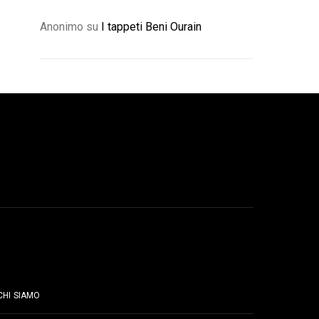
Anonimo
su
I tappeti Beni Ourain
PAGINE
CHI SIAMO