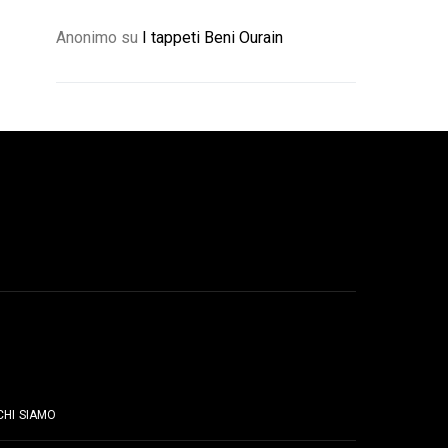
Anonimo
su
I tappeti Beni Ourain
PAGINE
CHI SIAMO