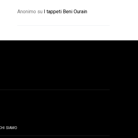
Anonimo
su
I tappeti Beni Ourain
PAGINE
CHI SIAMO