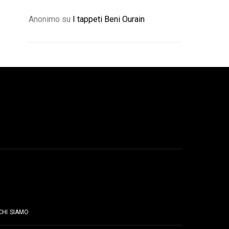
Anonimo
su
I tappeti Beni Ourain
PAGINE
CHI SIAMO