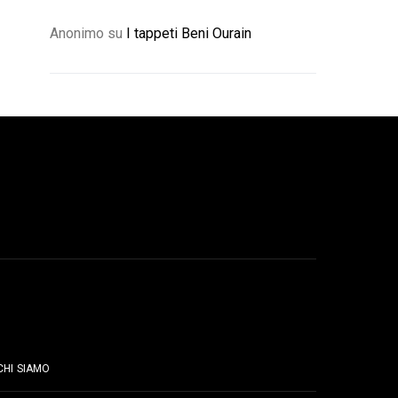
Anonimo
su
I tappeti Beni Ourain
PAGINE
CHI SIAMO