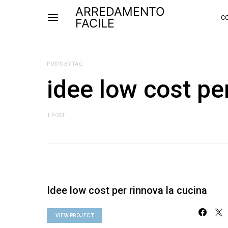
ARREDAMENTO
CO
FACILE
POSTS BY TAG
idee low cost pe
1 POST
Idee low cost per rinnova la cucina
VIEW PROJECT