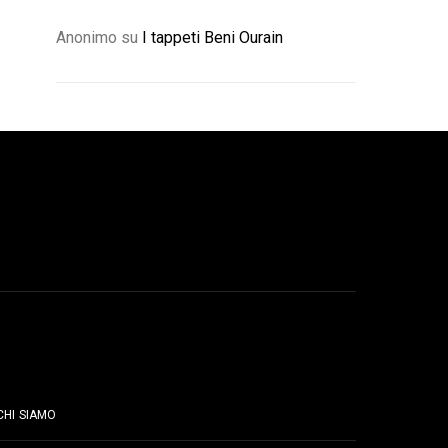
Anonimo
su
I tappeti Beni Ourain
PAGINE
CHI SIAMO