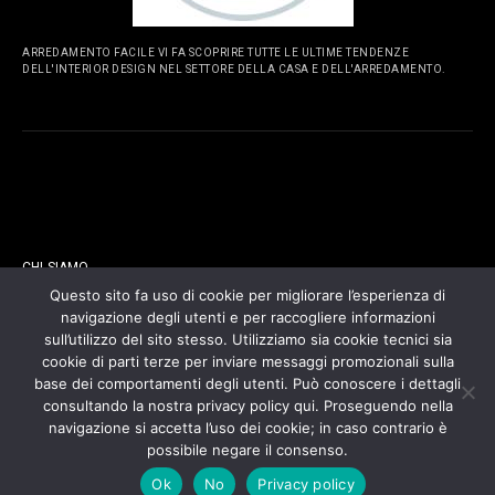
ARREDAMENTO FACILE VI FA SCOPRIRE TUTTE LE ULTIME TENDENZE
DELL'INTERIOR DESIGN NEL SETTORE DELLA CASA E DELL'ARREDAMENTO.
PAGINE
CHI SIAMO
Questo sito fa uso di cookie per migliorare l’esperienza di
navigazione degli utenti e per raccogliere informazioni
CONTATTI
sull’utilizzo del sito stesso. Utilizziamo sia cookie tecnici sia
cookie di parti terze per inviare messaggi promozionali sulla
COOKIES POLICY
base dei comportamenti degli utenti. Può conoscere i dettagli
consultando la nostra privacy policy qui. Proseguendo nella
navigazione si accetta l’uso dei cookie; in caso contrario è
PRIVACY POLICY
possibile negare il consenso.
Ok
No
Privacy policy