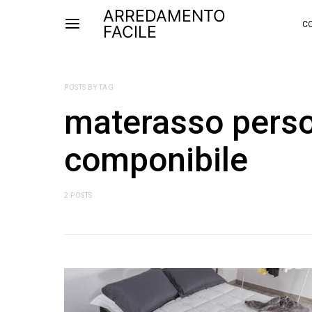
ARREDAMENTO
CO
FACILE
POSTS BY TAG
materasso perso
componibile
2 POSTS