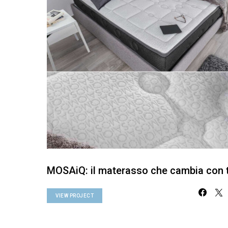
MOSAiQ: il materasso che cambia con 
VIEW PROJECT