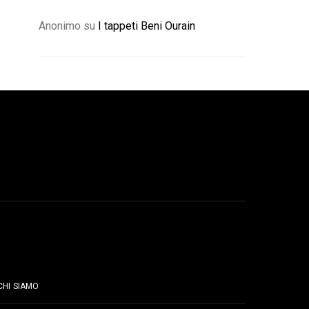
Anonimo
su
I tappeti Beni Ourain
PAGINE
CHI SIAMO