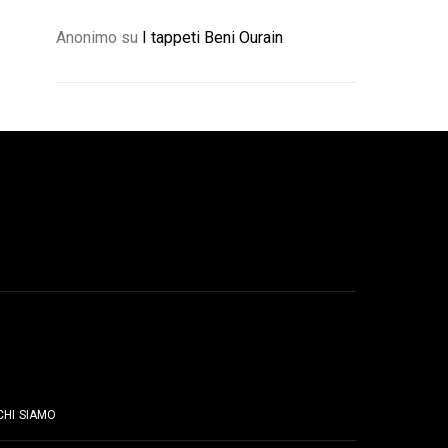
Anonimo
su
I tappeti Beni Ourain
PAGINE
CHI SIAMO