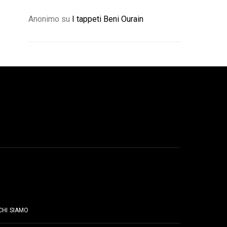
Anonimo
su
I tappeti Beni Ourain
PAGINE
CHI SIAMO