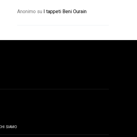
Anonimo
su
I tappeti Beni Ourain
PAGINE
CHI SIAMO