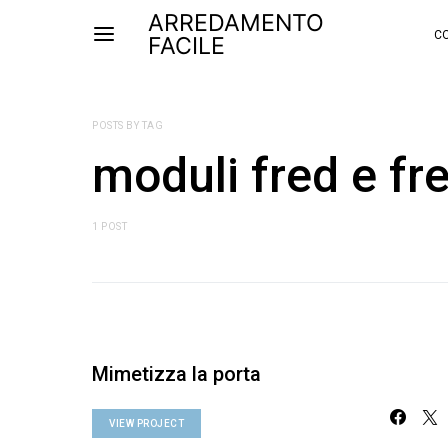
ARREDAMENTO
CO
FACILE
POSTS BY TAG
moduli fred e fr
1 POST
Mimetizza la porta
VIEW PROJECT