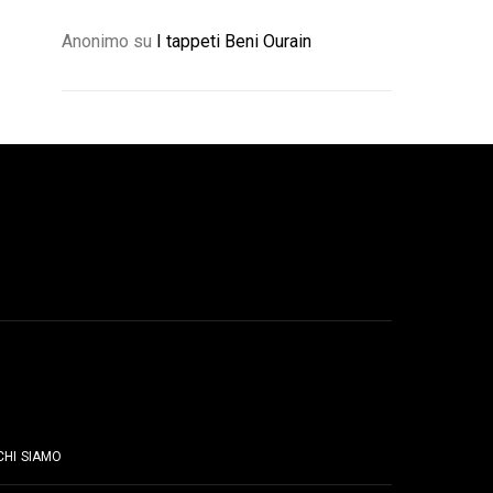
Anonimo
su
I tappeti Beni Ourain
PAGINE
CHI SIAMO