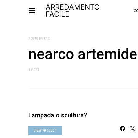
ARREDAMENTO
CO
FACILE
POSTS BY TAG
nearco artemide
1 POST
Lampada o scultura?
VIEW PROJECT