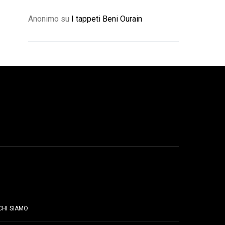
Anonimo
su
I tappeti Beni Ourain
PAGINE
CHI SIAMO