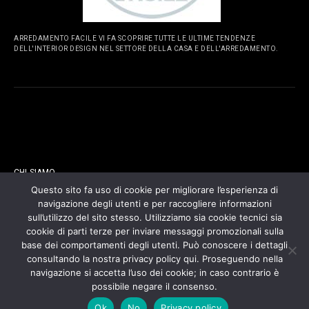
ARREDAMENTO FACILE VI FA SCOPRIRE TUTTE LE ULTIME TENDENZE
DELL'INTERIOR DESIGN NEL SETTORE DELLA CASA E DELL'ARREDAMENTO.
PAGINE
CHI SIAMO
Questo sito fa uso di cookie per migliorare l’esperienza di
navigazione degli utenti e per raccogliere informazioni
CONTATTI
sull’utilizzo del sito stesso. Utilizziamo sia cookie tecnici sia
cookie di parti terze per inviare messaggi promozionali sulla
COOKIES POLICY
base dei comportamenti degli utenti. Può conoscere i dettagli
consultando la nostra privacy policy qui. Proseguendo nella
navigazione si accetta l’uso dei cookie; in caso contrario è
PRIVACY POLICY
possibile negare il consenso.
Ok
No
Privacy policy