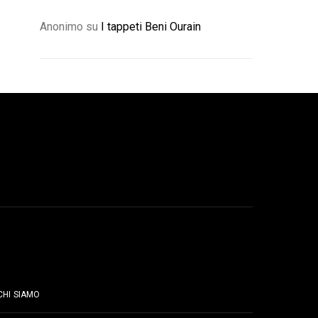
Anonimo
su
I tappeti Beni Ourain
PAGINE
CHI SIAMO