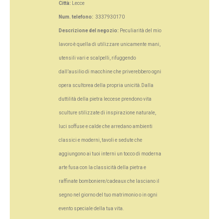
Città:
Lecce
Num. telefono:
3337930170
Descrizione del negozio:
Peculiarità del mio
lavoro è quella di utilizzare unicamente mani,
utensili vari e scalpelli, rifuggendo
dall’ausilio di macchine che priverebbero ogni
opera scultorea della propria unicità.Dalla
duttilità della pietra leccese prendono vita
sculture stilizzate di inspirazione naturale,
luci soffuse e calde che arredano ambienti
classici e moderni, tavoli e sedute che
aggiungono ai tuoi interni un tocco di moderna
arte fusa con la classicità della pietra e
raffinate bomboniere/cadeaux che lasciano il
segno nel giorno del tuo matrimonio o in ogni
evento speciale della tua vita.