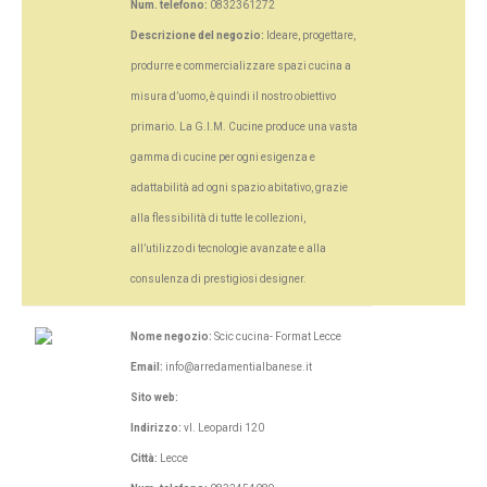
Num. telefono:
0832361272
Descrizione del negozio:
Ideare, progettare,
produrre e commercializzare spazi cucina a
misura d’uomo, è quindi il nostro obiettivo
primario. La G.I.M. Cucine produce una vasta
gamma di cucine per ogni esigenza e
adattabilità ad ogni spazio abitativo, grazie
alla flessibilità di tutte le collezioni,
all’utilizzo di tecnologie avanzate e alla
consulenza di prestigiosi designer.
Nome negozio:
Scic cucina- Format Lecce
Email:
info@arredamentialbanese.it
Sito web:
Indirizzo:
vl. Leopardi 120
Città:
Lecce