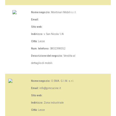
Nome negozio:
Montinari Mobili s.r.l.
Email:
Sito web:
Indirizzo:
v. San Nicola 1/A
Città:
Lecce
Num. telefono:
0832398352
Descrizione del negozio:
Vendita al
dettaglio di mobili.
Nome negozio:
O.SMA. G.I.M. s.r.l.
Email:
info@gimcucine.it
Sito web:
Indirizzo:
Zona industriale
Città:
Lecce