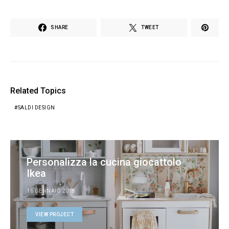
SHARE
TWEET
Related Topics
SALDI DESIGN
Personalizza la cucina giocattolo
Ikea
16 GENNAIO 2018
VIEW PROJECT