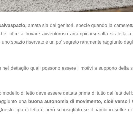
salvaspazio,
amata sia dai genitori, specie quando la cameretta
e, oltre a trovare avventuroso arrampicarsi sulla scaletta a p
are uno spazio riservato e un po’ segreto raramente raggiunto dagli
nel dettaglio quali possono essere i motivi a supporto della sc
o modello di letto deve essere dettata prima di tutto dall’età de
raggiunto una
buona autonomia di movimento, cioè verso i 
uesto tipo di letto è però sconsigliato se il bambino soffre di 