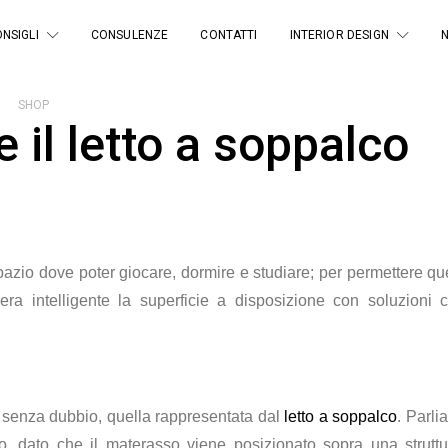
NSIGLI
CONSULENZE
CONTATTI
INTERIOR DESIGN
SHOP
 il letto a soppalco
pazio dove poter giocare, dormire e studiare; per permettere que
era intelligente la superficie a disposizione con soluzioni 
, senza dubbio, quella rappresentata dal
letto a soppalco
. Parli
o, dato che il materasso viene posizionato sopra una struttu