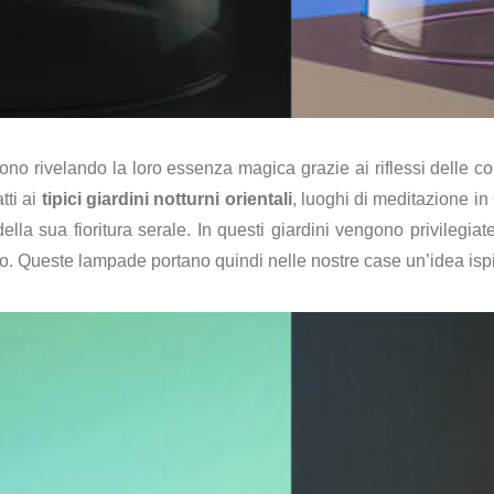
rono rivelando la loro essenza magica grazie ai riflessi delle co
tti ai
tipici giardini notturni orientali
, luoghi di meditazione in
la sua fioritura serale. In questi giardini vengono privilegiate
. Queste lampade portano quindi nelle nostre case un’idea ispira