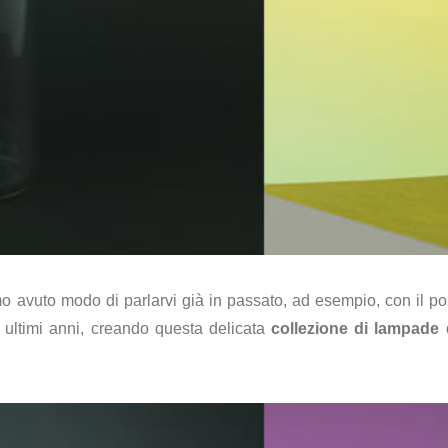
o avuto modo di parlarvi già in passato, ad esempio, con il p
 ultimi anni, creando questa delicata
collezione di lampade 