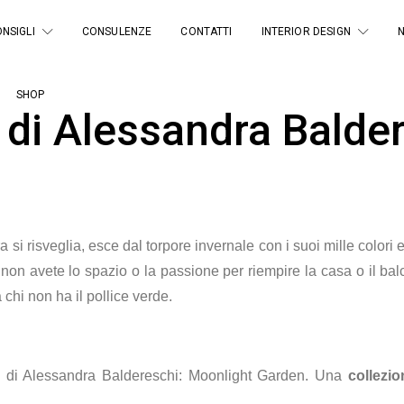
NSIGLI
CONSULENZE
CONTATTI
INTERIOR DESIGN
SHOP
to di Alessandra Balde
a si risveglia, esce dal torpore invernale con i suoi mille colori
on avete lo spazio o la passione per riempire la casa o il balco
a chi non ha il pollice verde.
ne di Alessandra Baldereschi: Moonlight Garden. Una
collezio