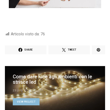
Articolo visto da:
76
SHARE
TWEET
Come dare luce agli ambienti con le
strisce led
23 LUGLIO 2021
VIEW PROJECT