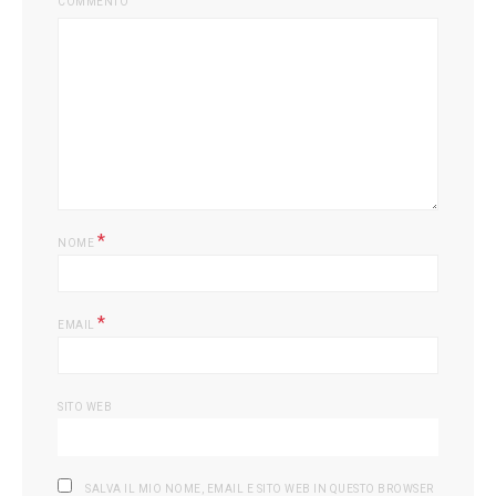
COMMENTO
*
NOME
*
EMAIL
SITO WEB
SALVA IL MIO NOME, EMAIL E SITO WEB IN QUESTO BROWSER