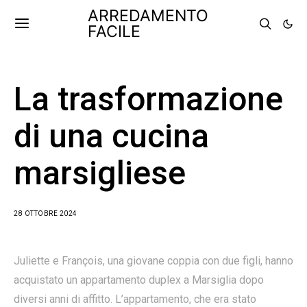
ARREDAMENTO
FACILE
La trasformazione
di una cucina
marsigliese
28 OTTOBRE 2024
​Juliette e François, una giovane coppia con due figli, hanno
acquistato un appartamento duplex a Marsiglia dopo
diversi anni di affitto. L’appartamento, che era stato