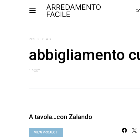
ARREDAMENTO
CO
FACILE
POSTS BY TAG
abbigliamento c
1 POST
A tavola…con Zalando
VIEW PROJECT