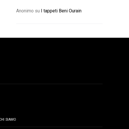
Anonimo
su
I tappeti Beni Ourain
PAGINE
CHI SIAMO